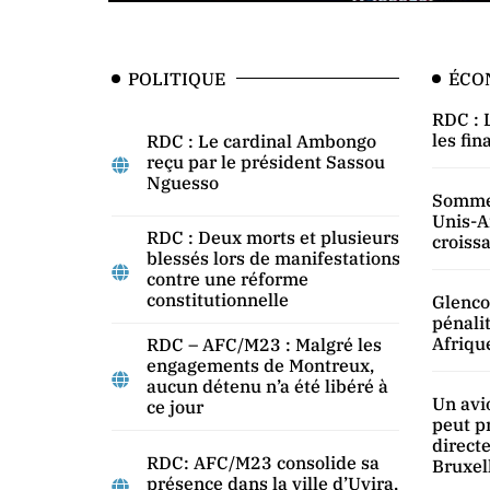
POLITIQUE
ÉCO
RDC : 
les fi
RDC : Le cardinal Ambongo
reçu par le président Sassou
Nguesso
Sommet
Unis-A
RDC : Deux morts et plusieurs
croissa
blessés lors de manifestations
contre une réforme
constitutionnelle
Glenco
pénali
Afriqu
RDC – AFC/M23 : Malgré les
engagements de Montreux,
aucun détenu n’a été libéré à
Un avi
ce jour
peut p
direct
RDC: AFC/M23 consolide sa
Bruxel
présence dans la ville d’Uvira,