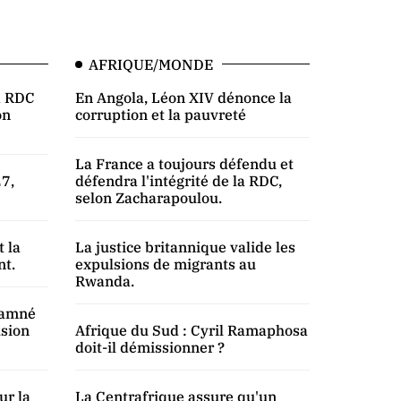
AFRIQUE/MONDE
la RDC
En Angola, Léon XIV dénonce la
on
corruption et la pauvreté
La France a toujours défendu et
7,
défendra l'intégrité de la RDC,
selon Zacharapoulou.
t la
La justice britannique valide les
nt.
expulsions de migrants au
Rwanda.
damné
usion
Afrique du Sud : Cyril Ramaphosa
doit-il démissionner ?
ur la
La Centrafrique assure qu'un