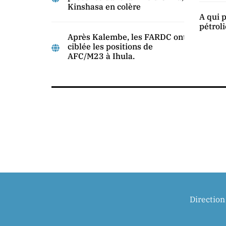
Kinshasa en colère
A qui p
pétroli
Après Kalembe, les FARDC ont
ciblée les positions de
AFC/M23 à Ihula.
Directio