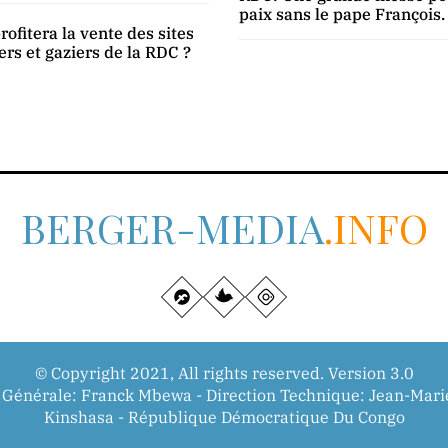
paix sans le pape François.
rofitera la vente des sites
ers et gaziers de la RDC ?
BERGER-MEDIA
.INFO
© Copyright 2021, All rights reserved. Version 3.0
n Générale: Franck Mbewa - Direction Technique: Jean-Mar
Kinshasa - République Démocratique Du Congo