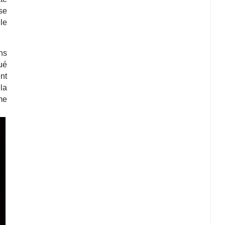
se
le
ns
ué
nt
la
me