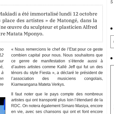
5
akiadi a été immortalisé lundi 12 octobre
« place des artistes » de Matongé, dans la
e œuvre du sculpteur et plasticien Alfred
stre Matata Mponyo.
bo
« Nous remercions le chef de l’Etat pour ce geste
12
combien capital pour nous. Nous souhaitons que
ur
ce genre de manifestation s’étende aussi à
é,
d’autres artistes comme Kallé Jeff qui fut un des
 à
ténors du style Fiesta », a déclaré le président de
en
l’association des musiciens congolais,
re
Kiamwangana Mateta Verkys.
Il faut noter que le pays compte des nombreux
artistes qui ont transporté plus loin l’étendard de la
RDC. On notera également Simaro Masiya, encore
en vie, avec ses chansons qui ont et font encore