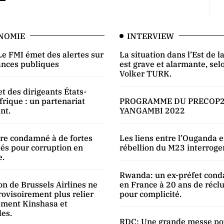
NOMIE
INTERVIEW
Le FMI émet des alertes sur
La situation dans l’Est de 
nances publiques
est grave et alarmante, sel
Volker TURK.
 des dirigeants États-
frique : un partenariat
PROGRAMME DU PRECOP2
nt.
YANGAMBI 2022
re condamné à de fortes
Les liens entre l’Ouganda e
tés pour corruption en
rébellion du M23 interroge
e.
Rwanda: un ex-préfet con
on de Brussels Airlines ne
en France à 20 ans de récl
rovisoirement plus relier
pour complicité.
ement Kinshasa et
les.
RDC: Une grande messe po