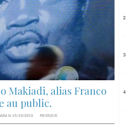
2
3
o Makiadi, alias Franco
4
e au public.
ublié le 15/10/2015
MUSIQUE