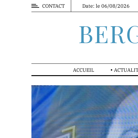
CONTACT
Date: le 06/08/2026
MARKET
BER
DIRECTION
ACCUEIL
ACTUALI
Mr.
Franck
Mbewa
Direction
Générale