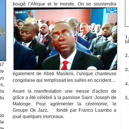
bougé l’Afrique et le monde. On se souviendra
1
p
2
97
3
le
également de Abeti Masikini, l’unique chanteuse
yo
congolaise qui remplissait les salles en occident…
4
s,
la
Avant la manifestation une messe d'action de
5
grâce a été célébré à la paroisse Saint -Joseph de
du
Matonge. Pour agrémenter la cérémonie, le
Groupe Ok Jazz, fondé par Franco Luambo a
bo
joué quelques morceaux.
le
te