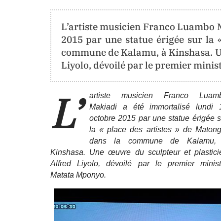
contact@berger-
L’artiste musicien Franco Luambo M
media
.info
2015 par une statue érigée sur la 
commune de Kalamu, à Kinshasa. Un
info@berger-
media
.info
Liyolo, dévoilé par le premier mini
L’
artiste musicien Franco Luam
ORIENTATION
Makiadi a été immortalisé lundi 
octobre 2015 par une statue érigée s
la « place des artistes » de Matong
La
dans la commune de Kalamu,
Neutralité
Kinshasa. Une œuvre du sculpteur et plastici
Totale
Alfred Liyolo, dévoilé par le premier minist
Matata Mponyo.
Aucune
Tendance
Politique