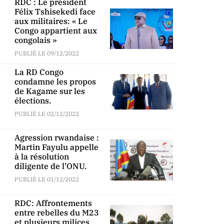
RDC : Le président
Félix Tshisekedi face
aux militaires: « Le
Congo appartient aux
congolais »
PUBLIÉ LE 09/12/2022
La RD Congo
condamne les propos
de Kagame sur les
élections.
PUBLIÉ LE 02/12/2022
Agression rwandaise :
Martin Fayulu appelle
à la résolution
diligente de l’ONU.
PUBLIÉ LE 01/12/2022
RDC: Affrontements
entre rebelles du M23
et plusieurs milices