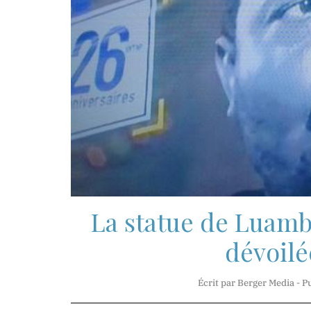
Mr.
Jean-
Marie
Mbunga
Direction
Technique
Madame
Myriam
Basosila
Mbewa
Rédaction
La statue de Luamb
et
Publication
dévoilé
Écrit par Berger Media - P
CONTACT