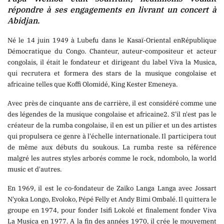
répondre à ses engagements en livrant un concert à
Abidjan.
PUBLICATION
Né le 14 juin 1949 à Lubefu dans le Kasaï-Oriental enRépublique
Démocratique du Congo. Chanteur, auteur-compositeur et acteur
congolais, il était le fondateur et dirigeant du label Viva la Musica,
qui recrutera et formera des stars de la musique congolaise et
africaine telles que Koffi Olomidé, King Kester Emeneya.
MARKET
Avec près de cinquante ans de carrière, il est considéré comme une
des légendes de la musique congolaise et africaine2. S’il n'est pas le
créateur de la rumba congolaise, il en est un pilier et un des artistes
qui propulsera ce genre à l'échelle internationale. Il participera tout
de même aux débuts du soukous. La rumba reste sa référence
malgré les autres styles arborés comme le rock, ndombolo, la world
music et d'autres.
En 1969, il est le co-fondateur de Zaïko Langa Langa avec Jossart
N'yoka Longo, Evoloko, Pépé Felly et Andy Bimi Ombalé. Il quittera le
groupe en 1974, pour fonder Isifi Lokolé et finalement fonder Viva
La Musica en 1977. A la fin des années 1970, il crée le mouvement