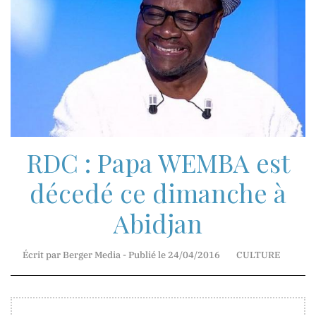
Mr.
Jean-
Marie
Mbunga
Direction
Technique
RDC : Papa WEMBA est
Madame
Myriam
décedé ce dimanche à
Basosila
Mbewa
Abidjan
Rédaction
et
Écrit par Berger Media - Publié le 24/04/2016
CULTURE
Publication