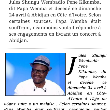
CONTACT
Jules Shungu Wembadio Pene Kikumba,
dit Papa Wemba et décédé ce dimanche
24 avril à Abidjan en Côte-d’Ivoire. Selon
contact@berger-
certaines sources, Papa Wemba était
media
.info
souffrant, néanmoins voulait répondre à
info@berger-
ses engagements en livrant un concert à
media
.info
Abidjan.
J
ules Shungu
ORIENTATION
Wembadio
Pene
Kikumba, dit
La
Papa Wemba
Neutralité
et décédé ce
Totale
dimanche 24 avril à
Abidjan en Côte-
Aucune
d’Ivoire à l'âge de
Tendance
66ans suite à un malaise . Selon certaines sources,
Politique
Papa Wemba était souffrant, néanmoins voulait