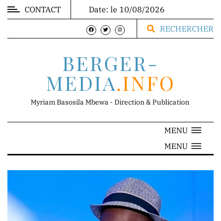
CONTACT
Date: le 10/08/2026
MARKET
RECHERCHER
BERGER-
MEDIA
.INFO
DIRECTION
Myriam Basosila Mbewa - Direction & Publication
MENU
Mr.
MENU
Franck
Mbewa
Direction
Générale