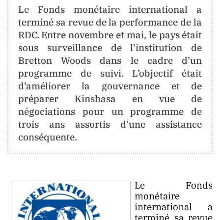
CONTACT
Le Fonds monétaire international a
terminé sa revue de la performance de la
contact@berger-
RDC. Entre novembre et mai, le pays était
media
.info
sous surveillance de l’institution de
Bretton Woods dans le cadre d’un
info@berger-
programme de suivi. L’objectif était
media
.info
d’améliorer la gouvernance et de
préparer Kinshasa en vue de
négociations pour un programme de
ORIENTATION
trois ans assortis d’une assistance
conséquente.
La
Neutralité
Totale
Le Fonds
Aucune
monétaire
Tendance
international a
Politique
terminé sa revue