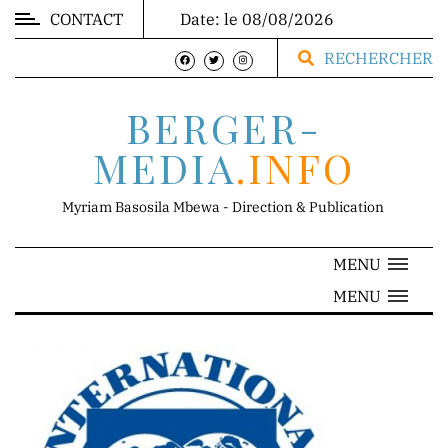
CONTACT
Date: le 08/08/2026
MARKET
RECHERCHER
BERGER-
MEDIA
.INFO
DIRECTION
Myriam Basosila Mbewa - Direction & Publication
MENU
Mr.
MENU
Franck
Mbewa
Direction
Générale