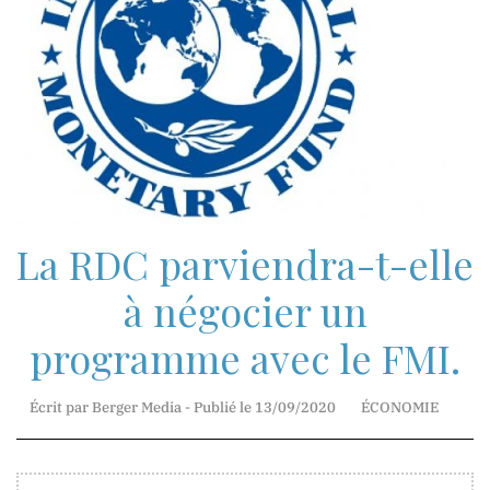
Mr.
Jean-
Marie
Mbunga
Direction
Technique
La RDC parviendra-t-elle
Madame
Myriam
à négocier un
Basosila
Mbewa
programme avec le FMI.
Rédaction
et
Publication
Écrit par Berger Media - Publié le 13/09/2020
ÉCONOMIE