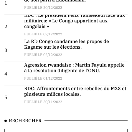
1
PUBLIÉ LE 20/12/2022
RDC : Le président Félix Tshisekedi face aux
militaires: « Le Congo appartient aux
congolais »
2
PUBLIÉ LE 09/12/2022
La RD Congo condamne les propos de
Kagame sur les élections.
3
PUBLIÉ LE 02/12/2022
Agression rwandaise : Martin Fayulu appelle
à la résolution diligente de l’ONU.
4
PUBLIÉ LE 01/12/2022
RDC: Affrontements entre rebelles du M23 et
plusieurs milices locales.
5
PUBLIÉ LE 30/11/2022
RECHERCHER