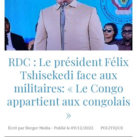
Mr.
Jean-
Marie
Mbunga
Direction
Technique
RDC : Le président Félix
Tshisekedi face aux
Madame
Myriam
militaires: « Le Congo
Basosila
Mbewa
appartient aux congolais
Rédaction
et
»
Publication
Écrit par Berger Media - Publié le 09/12/2022
POLITIQUE