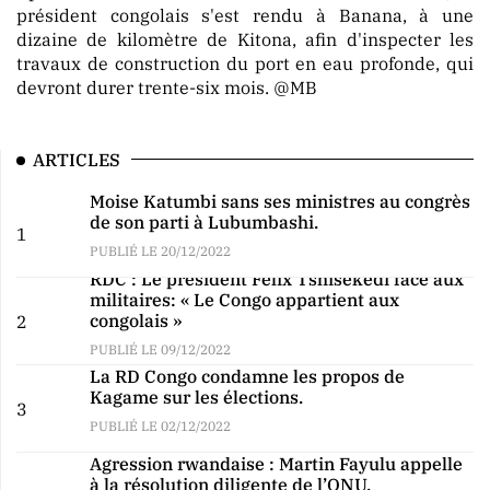
président congolais s'est rendu à Banana, à une
dizaine de kilomètre de Kitona, afin d'inspecter les
travaux de construction du port en eau profonde, qui
devront durer trente-six mois. @MB
ARTICLES
Moise Katumbi sans ses ministres au congrès
de son parti à Lubumbashi.
1
PUBLIÉ LE 20/12/2022
RDC : Le président Félix Tshisekedi face aux
militaires: « Le Congo appartient aux
congolais »
2
PUBLIÉ LE 09/12/2022
La RD Congo condamne les propos de
Kagame sur les élections.
3
PUBLIÉ LE 02/12/2022
Agression rwandaise : Martin Fayulu appelle
à la résolution diligente de l’ONU.