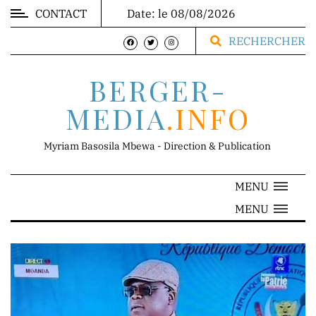
CONTACT
Date: le 08/08/2026
MARKET
RECHERCHER
BERGER-
MEDIA
.INFO
DIRECTION
Myriam Basosila Mbewa - Direction & Publication
MENU
Mr.
MENU
Franck
Mbewa
Direction
Générale