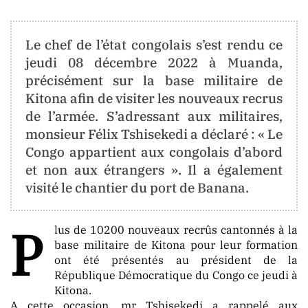
CONTACT
Le chef de l’état congolais s’est rendu ce
contact@berger-
jeudi 08 décembre 2022 à Muanda,
media
.info
précisément sur la base militaire de
info@berger-
Kitona afin de visiter les nouveaux recrus
media
.info
de l’armée. S’adressant aux militaires,
monsieur Félix Tshisekedi a déclaré : « Le
Congo appartient aux congolais d’abord
ORIENTATION
et non aux étrangers ». Il a également
visité le chantier du port de Banana.
La
P
Neutralité
lus de 10200 nouveaux recrûs cantonnés à la
Totale
base militaire de Kitona pour leur formation
ont été présentés au président de la
Aucune
République Démocratique du Congo ce jeudi à
Tendance
Kitona.
Politique
A cette occasion, mr Tshisekedi a rappelé aux