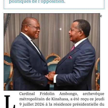
politiques de l'opposition.
CONTACT
e
contact@berger-
media
.info
info@berger-
media
.info
ORIENTATION
La
Neutralité
Totale
L
Cardinal Fridolin Ambongo, archevêque
Aucune
métropolitain de Kinshasa, a été reçu ce jeudi
Tendance
9 juillet 2026 à la résidence présidentielle du
Politique