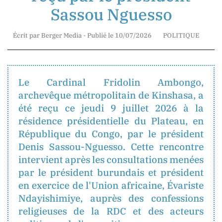
Sassou Nguesso
Mr.
Jean-
Écrit par Berger Media - Publié le 10/07/2026
POLITIQUE
Marie
Mbunga
Direction
Technique
Le Cardinal Fridolin Ambongo,
archevêque métropolitain de Kinshasa, a
été reçu ce jeudi 9 juillet 2026 à la
Madame
résidence présidentielle du Plateau, en
Myriam
République du Congo, par le président
Basosila
Denis Sassou-Nguesso. Cette rencontre
Mbewa
intervient après les consultations menées
Rédaction
et
par le président burundais et président
Publication
en exercice de l'Union africaine, Évariste
Ndayishimiye, auprès des confessions
religieuses de la RDC et des acteurs