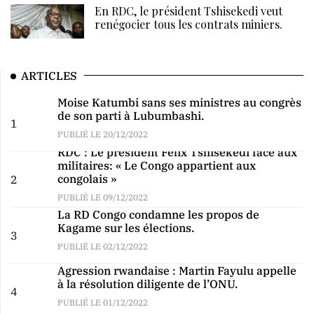
En RDC, le président Tshisekedi veut
renégocier tous les contrats miniers.
ARTICLES
Moise Katumbi sans ses ministres au congrès
de son parti à Lubumbashi.
1
PUBLIÉ LE 20/12/2022
RDC : Le président Félix Tshisekedi face aux
militaires: « Le Congo appartient aux
congolais »
2
PUBLIÉ LE 09/12/2022
La RD Congo condamne les propos de
Kagame sur les élections.
3
PUBLIÉ LE 02/12/2022
Agression rwandaise : Martin Fayulu appelle
à la résolution diligente de l’ONU.
4
PUBLIÉ LE 01/12/2022