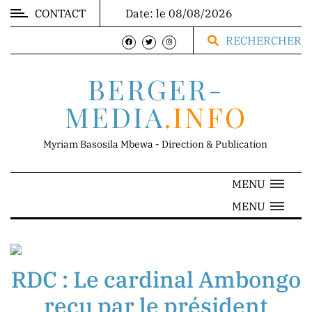
CONTACT
Date: le 08/08/2026
MARKET
RECHERCHER
BERGER-
MEDIA
.INFO
DIRECTION
Myriam Basosila Mbewa - Direction & Publication
MENU
Mr.
MENU
Franck
Mbewa
Direction
Générale
RDC : Le cardinal Ambongo
reçu par le président